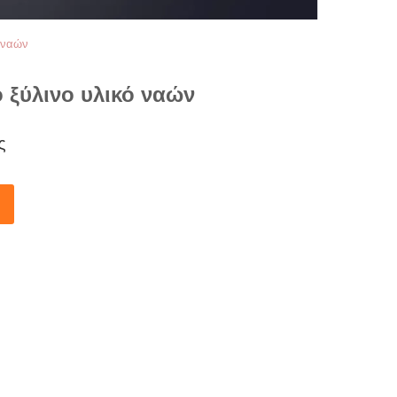
ό ναών
 ξύλινο υλικό ναών
ς