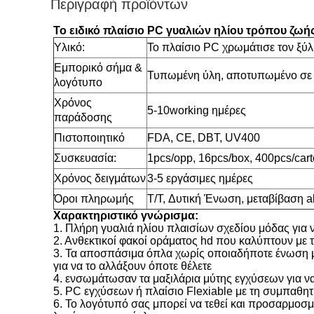
Περιγραφή προϊόντων
Το ειδικό πλαίσιο PC γυαλιών ηλίου τρόπου ζωή
Υλικό:
Το πλαίσιο PC χρωμάτισε τον ξύλ
Εμπορικό σήμα &
Τυπωμένη ύλη, αποτυπωμένο σε 
λογότυπο
Χρόνος
5-10working ημέρες
παράδοσης
Πιστοποιητικό
FDA, CE, DBT, UV400
Συσκευασία:
1pcs/opp, 16pcs/box, 400pcs/car
Χρόνος δειγμάτων
3-5 εργάσιμες ημέρες
Όροι πληρωμής
T/T, Δυτική Ένωση, μεταβίβαση al
Χαρακτηριστικό γνώρισμα:
1.
Πλήρη γυαλιά ηλίου πλαισίων σχεδίου μόδας για ν
2. Ανθεκτικοί φακοί οράματος hd που καλύπτουν με
3. Τα αποσπάσιμα όπλα χωρίς οποιαδήποτε ένωση μ
για να το αλλάξουν όποτε θέλετε
4. ενσωμάτωσαν τα μαξιλάρια μύτης εγχύσεων για ν
5. PC εγχύσεων ή πλαίσιο Flexiable με τη συμπαθητ
6. Το λογότυπό σας μπορεί να τεθεί και προσαρμοσμ