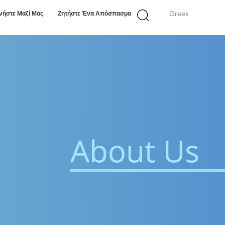
Greek
νήστε Μαζί Μας
Ζητήστε Ένα Απόσπασμα